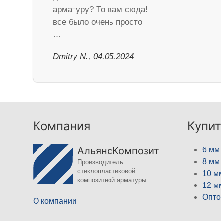
арматуру? То вам сюда!
все было очень просто
…
​Dmitry N., 04.05.2024
Компания
Купит
АльянсКомпозит
6 мм
8 мм
Производитель
стеклопластиковой
10 м
композитной арматуры
12 м
Опто
О компании