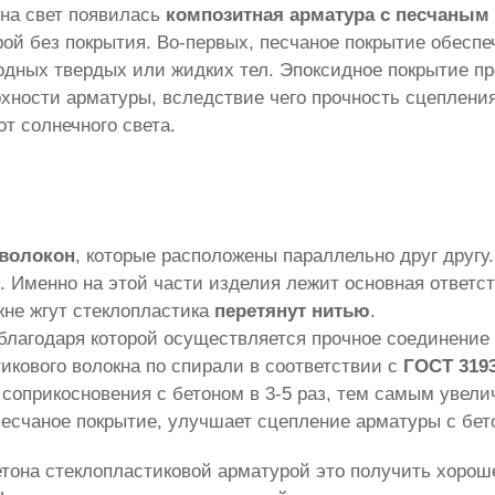
 на свет появилась
композитная арматура с песчаным
ой без покрытия. Во-первых, песчаное покрытие обесп
одных твердых или жидких тел. Эпоксидное покрытие пр
ности арматуры, вследствие чего прочность сцепления 
т солнечного света.
 волокон
, которые расположены параллельно друг друг
. Именно на этой части изделия лежит основная ответст
жне жгут стеклопластика
перетянут нитью
.
благодаря которой осуществляется прочное соединение 
икового волокна по спирали в соответствии с
ГОСТ 3193
соприкосновения с бетоном в 3-5 раз, тем самым увелич
песчаное покрытие, улучшает сцепление арматуры с бет
тона стеклопластиковой арматурой это получить хорош