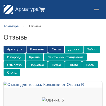
Арматура
Арматура
Отзывы
Отзывы
Арматура
Колышки
Сетка
Дорога
Забор
Изгородь
Крыша
Ленточный фундамент
Отмостка
Парковка
Печка
Плита
Полы
Стена