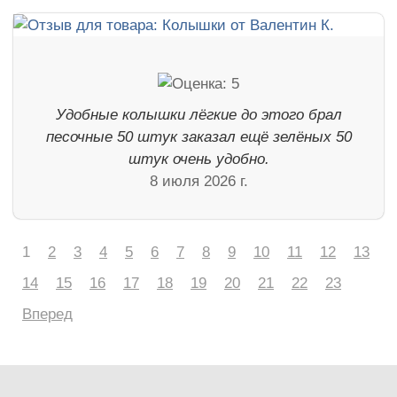
Удобные колышки лёгкие до этого брал
песочные 50 штук заказал ещё зелёных 50
штук очень удобно.
8 июля 2026 г.
1
2
3
4
5
6
7
8
9
10
11
12
13
14
15
16
17
18
19
20
21
22
23
Вперед