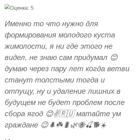
Именно то что нужно для
формирования молодого куста
жимолости, я ни где этого не
видел, не знаю сам придумал 😊
думаю через пару лет когда ветви
станут толстыми тогда и
отпущу, ну и удаление лишних в
будущем не будет проблем после
сбора ягод 😊✌️🇷🇺 матайте ум
граждане 😉🌲☘️🐛🌿🐝🍒🐕☀️