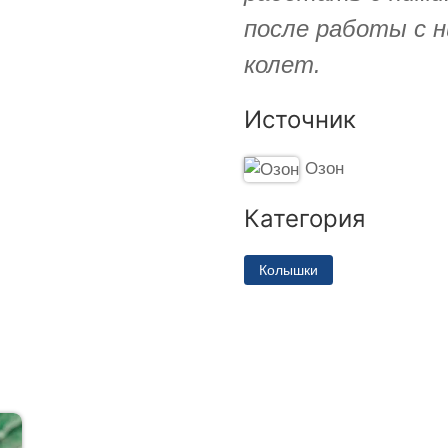
после работы с н
колет.
Источник
Озон
Категория
Колышки