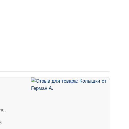
ую.
5