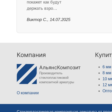
покажет как будут
держать взро…
Виктор С., 14.07.2025
Компания
Купит
АльянсКомпозит
6 мм
8 мм
Производитель
стеклопластиковой
10 м
композитной арматуры
12 м
Опто
О компании
Стеклопластиковая композитная арматура от про