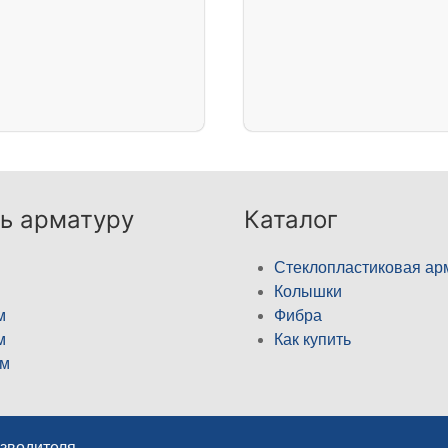
ь арматуру
Каталог
Стеклопластиковая ар
Колышки
м
Фибра
м
Как купить
м
изводителя