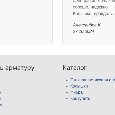
день раньше. Упако
хорошо, надежно.
Колышки, правда, …
Александра К.,
27.10.2024
ь арматуру
Каталог
Стеклопластиковая ар
Колышки
м
Фибра
м
Как купить
м