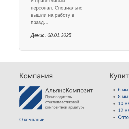
и приветливый
персонал. Специально
вышли на работу в
празд…
Денис, 08.01.2025
Компания
Купит
АльянсКомпозит
6 мм
8 мм
Производитель
стеклопластиковой
10 м
композитной арматуры
12 м
Опто
О компании