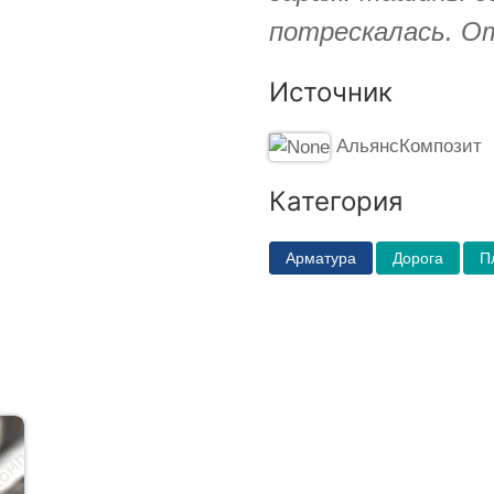
потрескалась. О
Источник
АльянсКомпозит
Категория
Арматура
Дорога
П