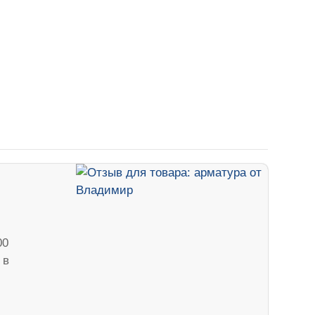
00
 в