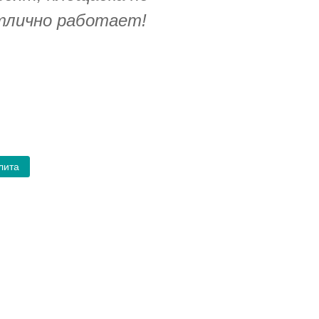
тлично работает!
лита