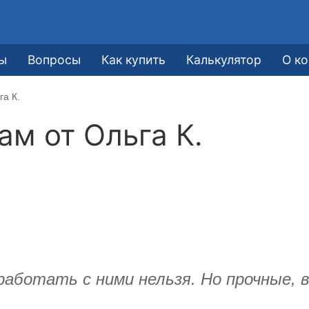
ы
Вопросы
Как купить
Калькулятор
О к
га К.
кам от
Ольга К.
работать с ними нельзя. Но прочные,