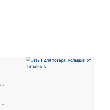
ак
тя…