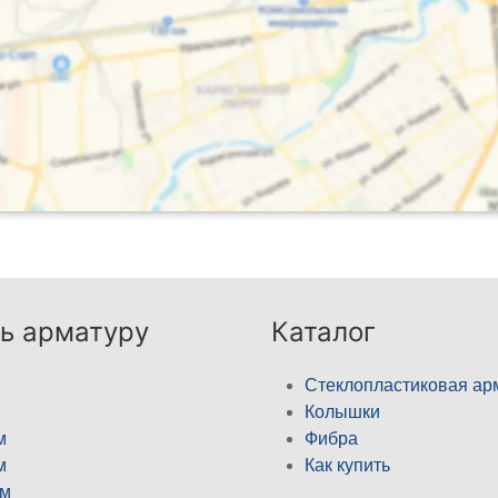
ь арматуру
Каталог
Стеклопластиковая ар
Колышки
м
Фибра
м
Как купить
м