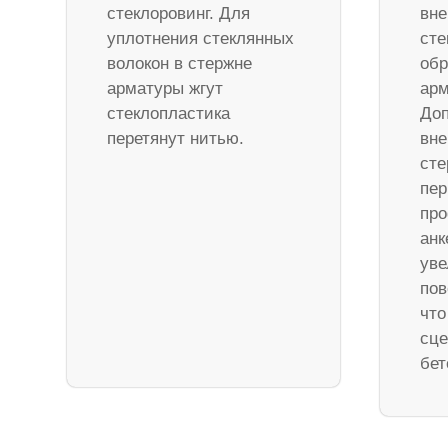
стеклоровинг. Для
вне
уплотнения стеклянных
сте
волокон в стержне
обр
арматуры жгут
арм
стеклопластика
Доп
перетянут нитью.
вне
ст
пер
про
анк
уве
пов
что
сце
бет