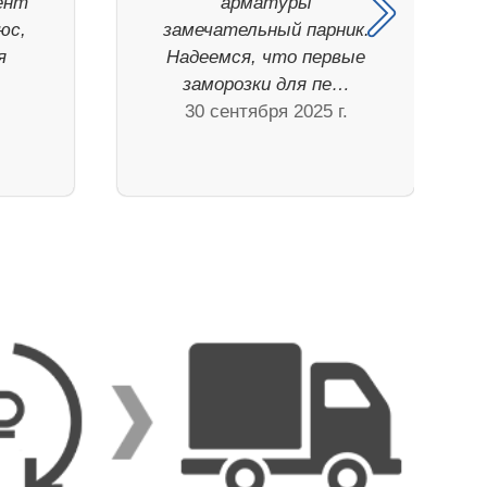
ент
арматуры
юс,
замечательный парник.
я
Надеемся, что первые
заморозки для пе…
30 сентября 2025 г.