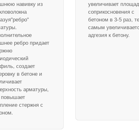
шнюю навивку из
увеличивает площа
кловолокна
соприкосновения с
азуя"ребро"
бетоном в 3-5 раз, т
атуры.
самым увеличивает
олнительное
адгезия к бетону.
шнее ребро придает
ержню
иодический
филь, создает
еровку в бетоне и
личивает
ерхность арматуры,
 повышает
пление стержня с
оном.