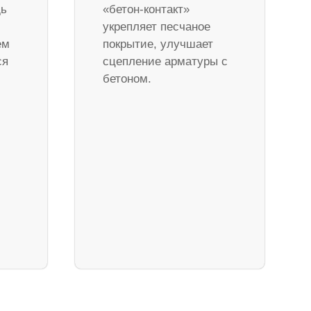
дь
«бетон-контакт»
укрепляет песчаное
ем
покрытие, улучшает
ся
сцепление арматуры с
бетоном.